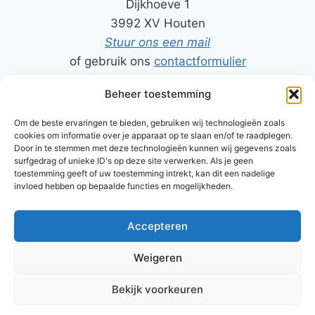
Dijkhoeve 1
3992 XV Houten
Stuur ons een mail
of gebruik ons
contactformulier
Beheer toestemming
06-50206464 - Rob
06-52494411 - Harry
Om de beste ervaringen te bieden, gebruiken wij technologieën zoals
cookies om informatie over je apparaat op te slaan en/of te raadplegen.
Door in te stemmen met deze technologieën kunnen wij gegevens zoals
surfgedrag of unieke ID's op deze site verwerken. Als je geen
toestemming geeft of uw toestemming intrekt, kan dit een nadelige
TinkerinQ FabLab Houten is tot stand gekomen door de
invloed hebben op bepaalde functies en mogelijkheden.
samenwerking van enkele enthousiaste inspiratoren van
De
Krachtfabriek
Accepteren
Weigeren
© 2026 tinkerinQ - WordPress thema door
Bekijk voorkeuren
Kadence WP