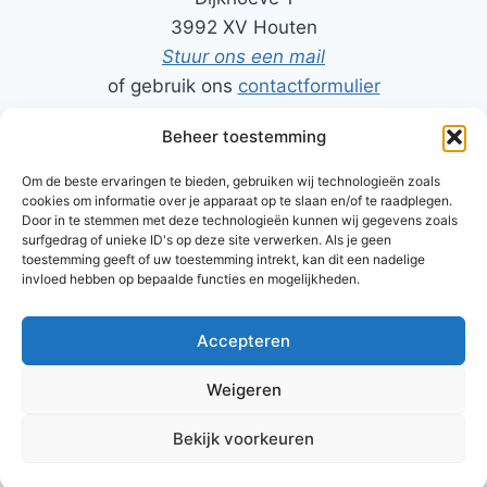
3992 XV Houten
Stuur ons een mail
of gebruik ons
contactformulier
Beheer toestemming
06-50206464 - Rob
06-52494411 - Harry
Om de beste ervaringen te bieden, gebruiken wij technologieën zoals
cookies om informatie over je apparaat op te slaan en/of te raadplegen.
Door in te stemmen met deze technologieën kunnen wij gegevens zoals
surfgedrag of unieke ID's op deze site verwerken. Als je geen
toestemming geeft of uw toestemming intrekt, kan dit een nadelige
TinkerinQ FabLab Houten is tot stand gekomen door de
invloed hebben op bepaalde functies en mogelijkheden.
samenwerking van enkele enthousiaste inspiratoren van
De
Krachtfabriek
Accepteren
Weigeren
© 2026 tinkerinQ - WordPress thema door
Bekijk voorkeuren
Kadence WP