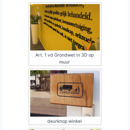
Art. 1 vd Grondwet in 3D op
muur
deurknop winkel