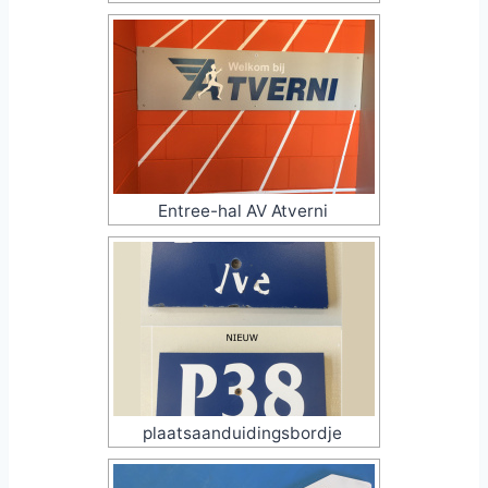
Entree-hal AV Atverni
plaatsaanduidingsbordje