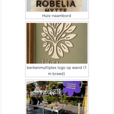
Huis-naambord
berkenmultiplex logo op wand (1
m breed)