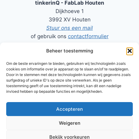
tinkerinQ - FabLab Houten
Dijkhoeve 1
3992 XV Houten
Stuur ons een mail
of gebruik ons
contactformulier
Beheer toestemming
06-50206464 - Rob
06-52494411 - Harry
Om de beste ervaringen te bieden, gebruiken wij technologieën zoals
cookies om informatie over je apparaat op te slaan en/of te raadplegen.
Door in te stemmen met deze technologieën kunnen wij gegevens zoals
surfgedrag of unieke ID's op deze site verwerken. Als je geen
toestemming geeft of uw toestemming intrekt, kan dit een nadelige
TinkerinQ FabLab Houten is tot stand gekomen door de
invloed hebben op bepaalde functies en mogelijkheden.
samenwerking van enkele enthousiaste inspiratoren van
De
Krachtfabriek
Accepteren
Weigeren
© 2026 tinkerinQ - WordPress thema door
Bekijk voorkeuren