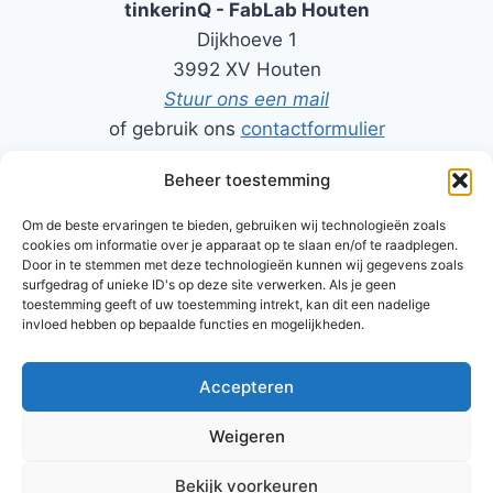
tinkerinQ - FabLab Houten
Dijkhoeve 1
3992 XV Houten
Stuur ons een mail
of gebruik ons
contactformulier
Beheer toestemming
06-50206464 - Rob
06-52494411 - Harry
Om de beste ervaringen te bieden, gebruiken wij technologieën zoals
cookies om informatie over je apparaat op te slaan en/of te raadplegen.
Door in te stemmen met deze technologieën kunnen wij gegevens zoals
surfgedrag of unieke ID's op deze site verwerken. Als je geen
toestemming geeft of uw toestemming intrekt, kan dit een nadelige
TinkerinQ FabLab Houten is tot stand gekomen door de
invloed hebben op bepaalde functies en mogelijkheden.
samenwerking van enkele enthousiaste inspiratoren van
De
Krachtfabriek
Accepteren
Weigeren
© 2026 tinkerinQ - WordPress thema door
Bekijk voorkeuren